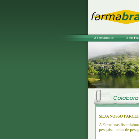
A Farmabrasilis
O que Faz
SEJA NOSSO PARCEI
A Farmabrasilis colabor
pesquisa, redes de pesqu