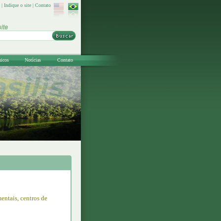
|
Indique o site
|
Contato
nicos
Notícias
Contato
entais, centros de