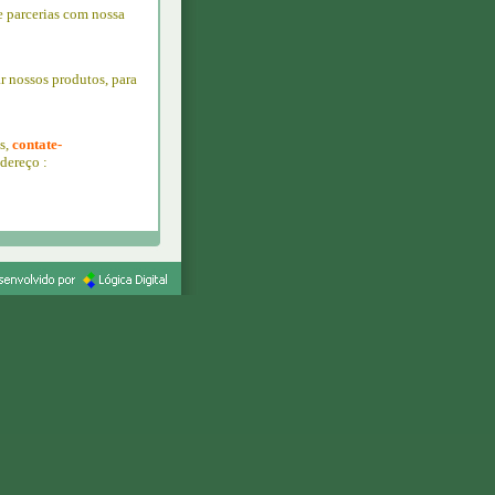
 parcerias com nossa
r nossos produtos, para
s,
contate-
ndereço :