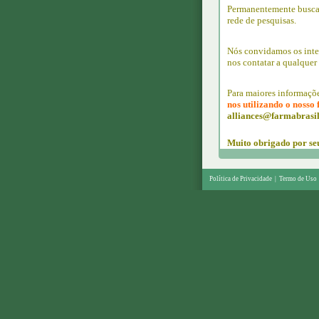
Permanentemente buscam
rede de pesquisas.
Nós convidamos os inter
nos contatar a qualquer
Para maiores informaçõe
nos utilizando o nosso
alliances@farmabrasil
Muito obrigado por seu
Política de Privacidade
|
Termo de Uso