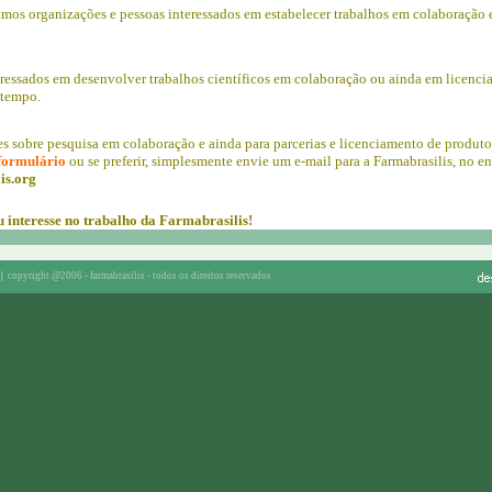
os organizações e pessoas interessados em estabelecer trabalhos em colaboração e
essados em desenvolver trabalhos científicos em colaboração ou ainda em licencia
 tempo.
s sobre pesquisa em colaboração e ainda para parcerias e licenciamento de produto
 formulário
ou se preferir, simplesmente envie um e-mail para a Farmabrasilis, no e
is.org
 interesse no trabalho da Farmabrasilis!
|
copyright @2006 - farmabrasilis - todos os direitos reservados