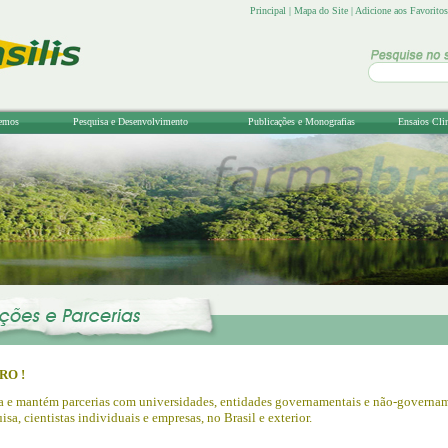
Principal
|
Mapa do Site
|
Adicione aos Favoritos
emos
Pesquisa e Desenvolvimento
Publicações e Monografias
Ensaios Cli
RO !
a e mantém parcerias com universidades, entidades governamentais e não-governam
isa, cientistas individuais e empresas, no Brasil e exterior.