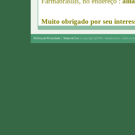
Farmabrasilis, no endereço :
alli
Muito obrigado por seu interes
Política de Privacidade
|
Termo de Uso
|
copyright @2006 - farmabrasilis - todos os di