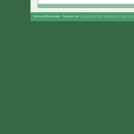
Política de Privacidade
|
Termo de Uso
|
copyright @2006 - farmabrasilis - todos os di