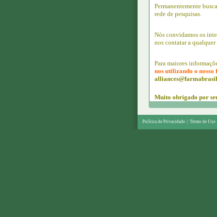
Permanentemente buscam
rede de pesquisas.
Nós convidamos os inter
nos contatar a qualquer
Para maiores informaçõe
nos utilizando o nosso
alliances@farmabrasil
Muito obrigado por seu
Política de Privacidade
|
Termo de Uso