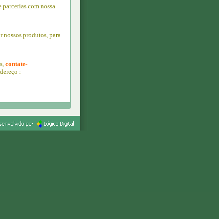
 parcerias com nossa
r nossos produtos, para
s,
contate-
ndereço :