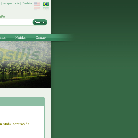
|
Indique o site
|
Contato
nicos
Notícias
Contato
entais, centros de