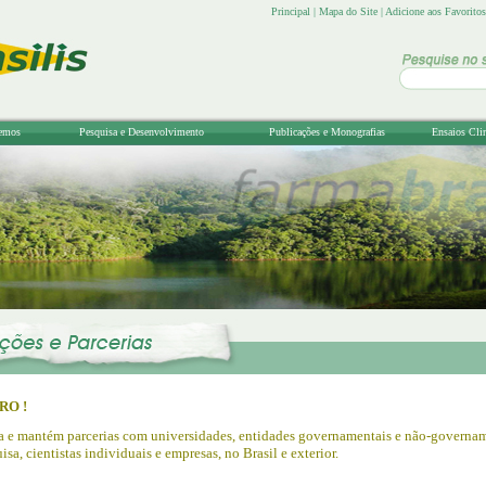
Principal
|
Mapa do Site
|
Adicione aos Favoritos
emos
Pesquisa e Desenvolvimento
Publicações e Monografias
Ensaios Cli
RO !
a e mantém parcerias com universidades, entidades governamentais e não-governam
isa, cientistas individuais e empresas, no Brasil e exterior.