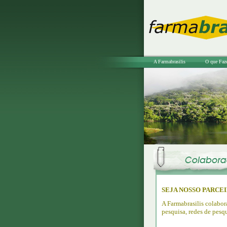
A Farmabrasilis
O que Faz
SEJA NOSSO PARCEI
A Farmabrasilis colabor
pesquisa, redes de pesqu