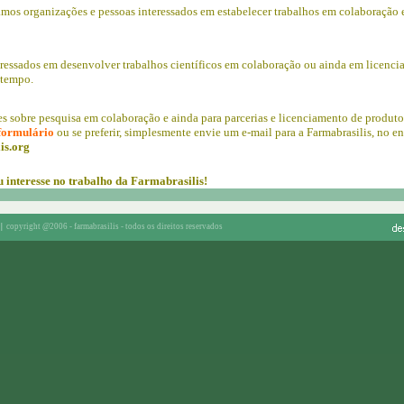
os organizações e pessoas interessados em estabelecer trabalhos em colaboração e
essados em desenvolver trabalhos científicos em colaboração ou ainda em licencia
 tempo.
s sobre pesquisa em colaboração e ainda para parcerias e licenciamento de produto
 formulário
ou se preferir, simplesmente envie um e-mail para a Farmabrasilis, no e
is.org
 interesse no trabalho da Farmabrasilis!
|
copyright @2006 - farmabrasilis - todos os direitos reservados