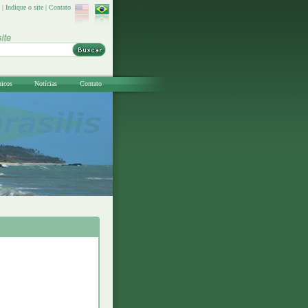
|
Indique o site
|
Contato
nicos
Notícias
Contato