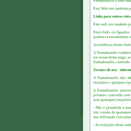
Farmabrasilis é uma marc
Este Web site também po
Links para outros sites
Este web site também po
Estes links ou ligações
podem eventualmente ser
A existência destes link
A Farmabrasilis também 
em nossa home page, se
Farmabrasilis, correndo 
Termos de uso - inform
A Farmabrasilis não d
inserções e qualquer ti
A Farmabrasilis autori
portanto concorda com a
sem quaisquer propósito
- Não é permitida a mod
site, venda de quaisque
sua utilização com prop
- As restrições deste w