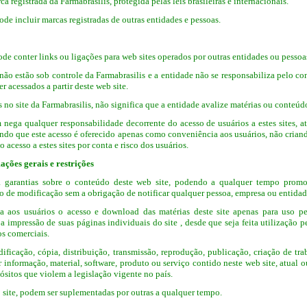
a registrada da Farmabrasilis, protegida pelas leis brasileiras e internacionais.
de incluir marcas registradas de outras entidades e pessoas.
de conter links ou ligações para web sites operados por outras entidades ou pessoa
 não estão sob controle da Farmabrasilis e a entidade não se responsabiliza pelo c
 acessados a partir deste web site.
s no site da Farmabrasilis, não significa que a entidade avalize matérias ou conteúdo
nega qualquer responsabilidade decorrente do acesso de usuários a estes sites, at
ndo que este acesso é oferecido apenas como conveniência aos usuários, não crian
o acesso a estes sites por conta e risco dos usuários.
ações gerais e restrições
á garantias sobre o conteúdo deste web site, podendo a qualquer tempo promove
po de modificação sem a obrigação de notificar qualquer pessoa, empresa ou entidad
za aos usuários o acesso e download das matérias deste site apenas para uso p
 impressão de suas páginas individuais do site , desde que seja feita utilização pe
s comerciais.
ificação, cópia, distribuição, transmissão, reprodução, publicação, criação de tr
r informação, material, software, produto ou serviço contido neste web site, atua
ósitos que violem a legislação vigente no país.
eb site, podem ser suplementadas por outras a qualquer tempo.