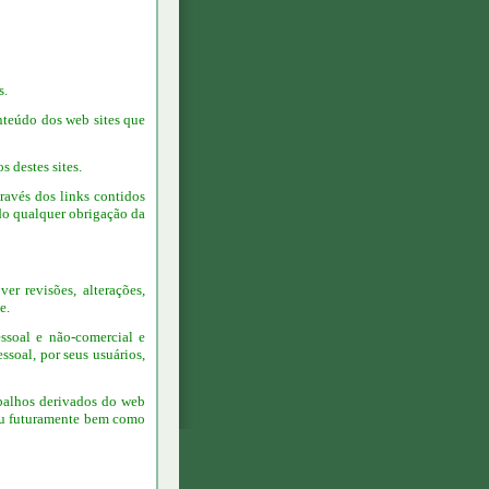
s.
onteúdo dos web sites que
s destes sites.
ravés dos links contidos
do qualquer obrigação da
r revisões, alterações,
e.
essoal e não-comercial e
ssoal, por seus usuários,
abalhos derivados do web
l ou futuramente bem como