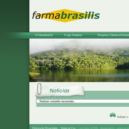
A Farmabrasilis
O que Fazemos
Pesquisa e Desenvolvimen
Nenhum conteúdo encontrado.
Indique a
Política de Privacidade
|
Termo de Uso
|
copyright @2006 - farmabrasilis - todos os di